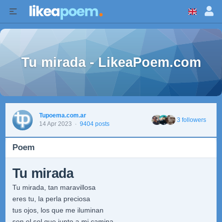
Tu mirada - LikeaPoem.com
Tupoema.com.ar
3 followers
14 Apr 2023
·
9404 posts
Poem
Tu mirada
Tu mirada, tan maravillosa
eres tu, la perla preciosa
tus ojos, los que me iluminan
son el sol que junto a mi camina.